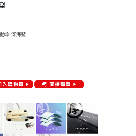
用型
動傘-
深海藍