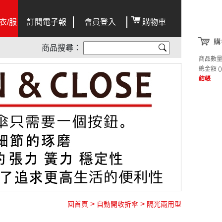
衣/服
訂閱電子報
會員登入
購物車
商品搜尋：
商品數
總金額
()
結帳
>
>
回首頁
自動開收折傘
隔光兩用型