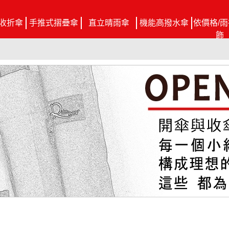
收折傘
手推式摺疊傘
直立晴雨傘
機能高撥水傘
依價格/雨
飾