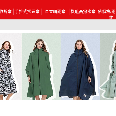
收折傘
手推式摺疊傘
直立晴雨傘
機能高撥水傘
依價格/雨
飾