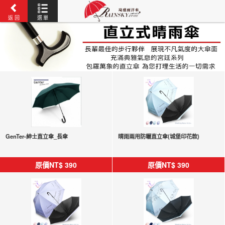
返 回
選 單
GenTer-紳士直立傘_長傘
晴雨兩用防曬直立傘(城堡印花款)
原價NT$
390
原價NT$
390